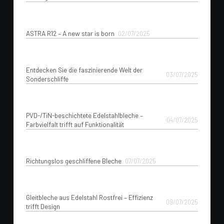
ASTRA R12 – A new star is born
02/07/2025
Entdecken Sie die faszinierende Welt der
03/07/2025
Sonderschliffe
PVD-/TiN-beschichtete Edelstahlbleche –
04/07/2025
Farbvielfalt trifft auf Funktionalität
Richtungslos geschliffene Bleche
07/07/2025
Gleitbleche aus Edelstahl Rostfrei – Effizienz
09/07/2025
trifft Design