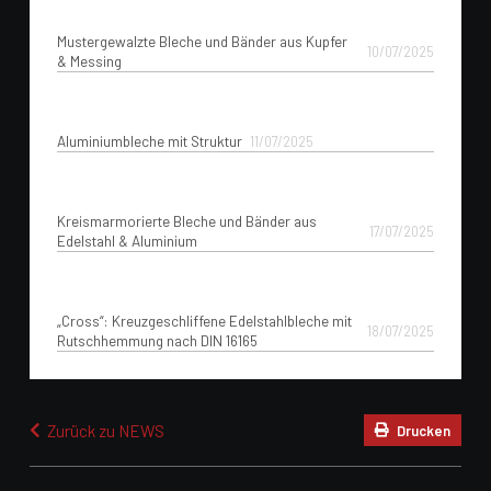
Mustergewalzte Bleche und Bänder aus Kupfer
10/07/2025
& Messing
Aluminiumbleche mit Struktur
11/07/2025
Kreismarmorierte Bleche und Bänder aus
17/07/2025
Edelstahl & Aluminium
„Cross“: Kreuzgeschliffene Edelstahlbleche mit
18/07/2025
Rutschhemmung nach DIN 16165
Zurück zu NEWS
Drucken