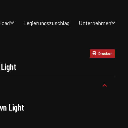
load
Legierungszuschlag
Unternehmen
Drucken
 Light
wn Light