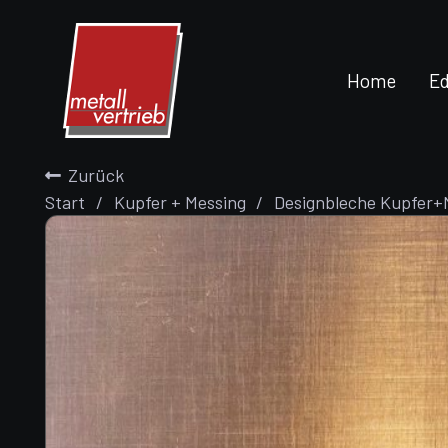
Home
Ed
Zurück
Start
/
Kupfer + Messing
/
Designbleche Kupfer+