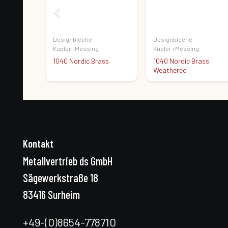
Designbleche
Designbleche
Kupfer+Messing
Kupfer+Messing
ass
1040 Nordic Brass
1040 Nordic Brass
Weathered
Kontakt
Metallvertrieb ds GmbH
Sägewerkstraße 18
83416 Surheim
+49-(0)8654-778710