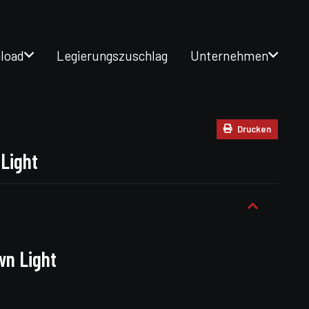
load
Legierungszuschlag
Unternehmen
Drucken
 Light
wn Light