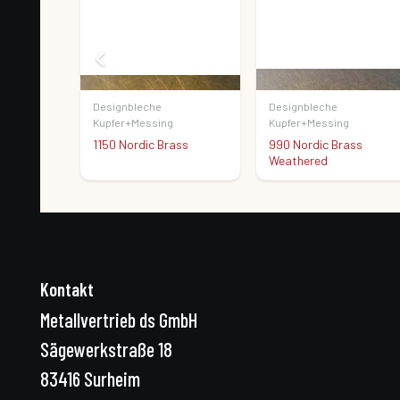
Designbleche
Designbleche
Kupfer+Messing
Kupfer+Messing
ass
990 Nordic Brass
990 Nordic Brass
Weathered
Kontakt
Metallvertrieb ds GmbH
Sägewerkstraße 18
83416 Surheim