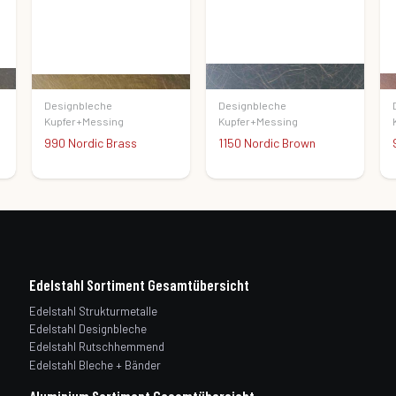
Designbleche
Designbleche
Kupfer+Messing
Kupfer+Messing
1150 Nordic Brown
990 Nordic Brown Light
Edelstahl Sortiment Gesamtübersicht
Edelstahl Strukturmetalle
Edelstahl Designbleche
Edelstahl Rutschhemmend
Edelstahl Bleche + Bänder
Aluminium Sortiment Gesamtübersicht