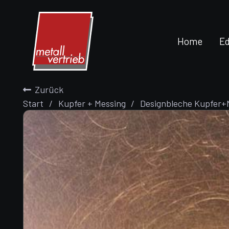
Home
Ed
Zurück
Start
/
Kupfer + Messing
/
Designbleche Kupfer+