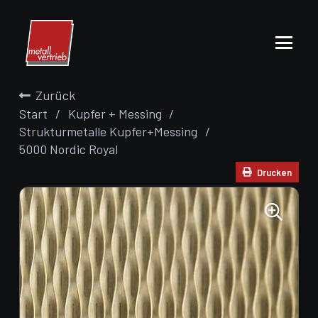
Zurück
Start
/
Kupfer + Messing
/
Strukturmetalle Kupfer+Messing
/
5000 Nordic Royal
Drucken