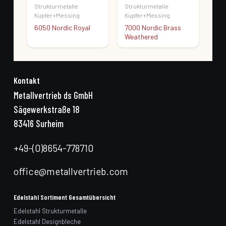
Strukturmetalle
Strukturmetalle
Str
Kupfer+Messing
Kupfer+Messing
Kup
6050 Nordic Royal
7000 Nordic Brass
600
Weathered
Wea
Kontakt
Metallvertrieb ds GmbH
Sägewerkstraße 18
83416 Surheim
+49-(0)8654-778710
office@metallvertrieb.com
Edelstahl Sortiment Gesamtübersicht
Edelstahl Strukturmetalle
Edelstahl Designbleche