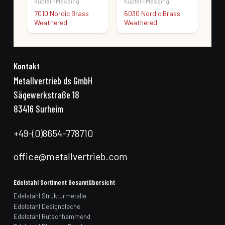
Kupfer+Messing
Kupfer+Messing
Kup
s
7010 Nordic Brass
6030 Nordic Brass
601
Weathered
Weathered
Wea
Kontakt
Metallvertrieb ds GmbH
Sägewerkstraße 18
83416 Surheim
+49-(0)8654-778710
office@metallvertrieb.com
Edelstahl Sortiment Gesamtübersicht
Edelstahl Strukturmetalle
Edelstahl Designbleche
Edelstahl Rutschhemmend