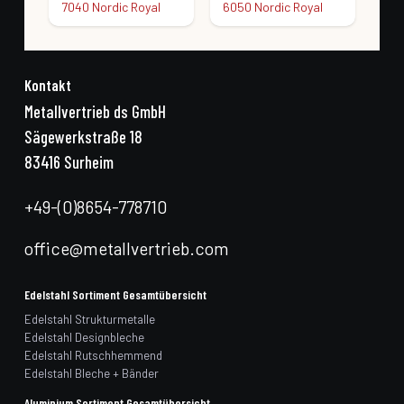
7040 Nordic Royal
6050 Nordic Royal
603
Kontakt
Metallvertrieb ds GmbH
Sägewerkstraße 18
83416 Surheim
+49-(0)8654-778710
office@metallvertrieb.com
Edelstahl Sortiment Gesamtübersicht
Edelstahl Strukturmetalle
Edelstahl Designbleche
Edelstahl Rutschhemmend
Edelstahl Bleche + Bänder
Aluminium Sortiment Gesamtübersicht