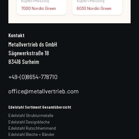
Kupfer+Messing
Kupfer+Messing
Kup
n
7000 Nordic Green
6030 Nordic Green
601
Kontakt
Metallvertrieb ds GmbH
Sägewerkstraße 18
83416 Surheim
+49-(0)8654-778710
office@metallvertrieb.com
Edelstahl Sortiment Gesamtübersicht
Edelstahl Strukturmetalle
Edelstahl Designbleche
Edelstahl Rutschhemmend
Edelstahl Bleche + Bänder