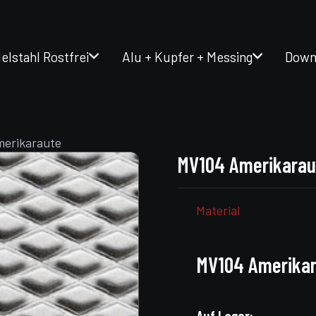
elstahl Rostfrei
Alu + Kupfer + Messing
Down
erikaraute
MV104 Amerikarau
Material
MV104 Amerika