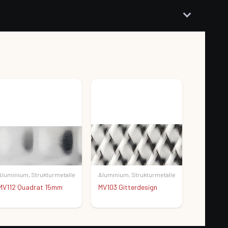
Aluminium
,
Strukturmetalle
Aluminium
,
Strukturmetalle
MV112 Quadrat 15mm
MV103 Gitterdesign