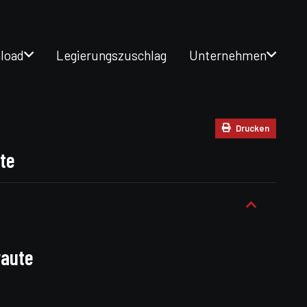
load
Legierungszuschlag
Unternehmen
Drucken
te
raute