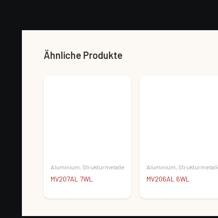
Ähnliche Produkte
Aluminium
,
Strukturmetalle
Aluminium
,
Strukturmetall
MV207AL 7WL
MV206AL 6WL