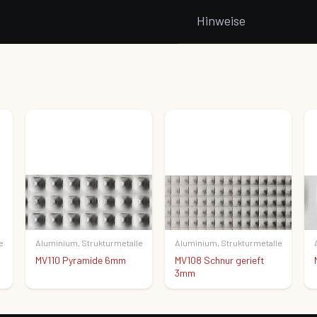
Hinweise
e
Aluminium
,
Strukturmetalle
Aluminium
,
Strukturmetalle
MV110 Pyramide 6mm
MV108 Schnur gerieft
3mm