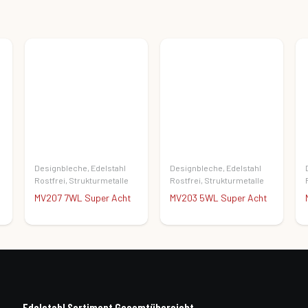
Designbleche
,
Edelstahl
Designbleche
,
Edelstahl
Rostfrei
,
Strukturmetalle
Rostfrei
,
Strukturmetalle
MV207 7WL Super Acht
MV203 5WL Super Acht
Edelstahl Sortiment Gesamtübersicht