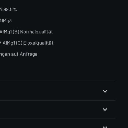
Al99,5%
AlMg3
AlMg1 (B) Normalqualität
AlMg1 (C) Eloxalqualität
ngen auf Anfrage