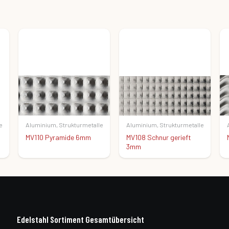
e
Aluminium
,
Strukturmetalle
Aluminium
,
Strukturmetalle
MV108 Schnur gerieft
MV107 Wasserwelle
3mm
Edelstahl Sortiment Gesamtübersicht