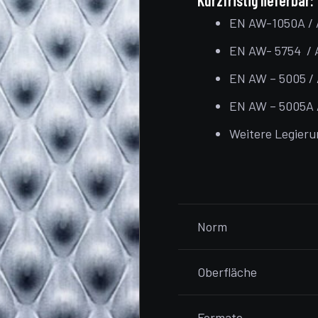
Kurzfristig lieferbar:
EN AW-1050A / 
EN AW- 5754 / 
EN AW – 5005 / 
EN AW – 5005A / 
Weitere Legieru
Norm
Oberfläche
Formate