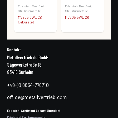
Edelstahl Rostfrei
,
Edelstahl Rostfrei
,
Des
Strukturmetalle
Strukturmetalle
Rost
Str
MV206 6WL 2B
MV206 6WL 2R
Gebürstet
MV2
Ach
Kontakt
Metallvertrieb ds GmbH
Sägewerkstraße 18
83416 Surheim
+49-(0)8654-778710
office@metallvertrieb.com
Edelstahl Sortiment Gesamtübersicht
Edelstahl Strukturmetalle