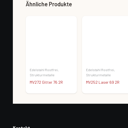
Ähnliche Produkte
Edelstahl Rostfrei
,
Edelstahl Rostfrei
,
Strukturmetalle
Strukturmetalle
MV272 Gitter 76 2R
MV252 Laser 69 2R