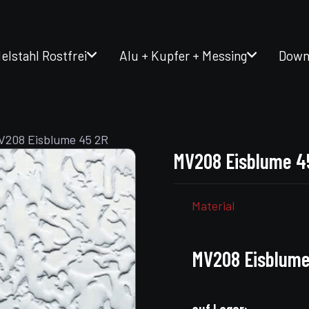
elstahl Rostfrei
Alu + Kupfer + Messing
Down
V208 Eisblume 45 2R
MV208 Eisblume 4
Material
MV208 Eisblume