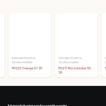
Edelstahl Rostfrei
,
Edelstahl Rostfrei
,
Strukturmetalle
Strukturmetalle
MV223 Triangel 67 2R
MV217 Microchecker 65
2R
Edelstahl Sortiment Gesamtübersicht