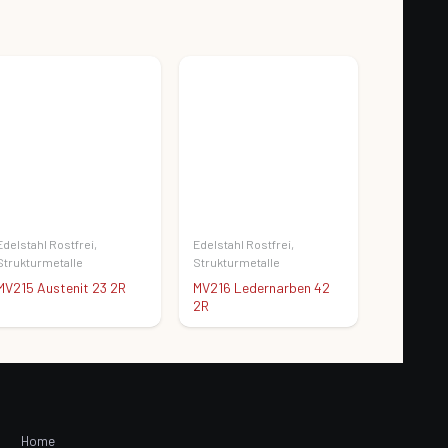
Edelstahl Rostfrei
,
Edelstahl Rostfrei
,
Strukturmetalle
Strukturmetalle
MV215 Austenit 23 2R
MV216 Ledernarben 42
2R
Home