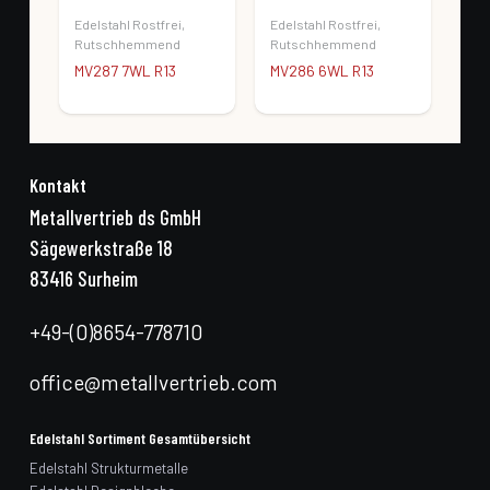
Edelstahl Rostfrei
,
Edelstahl Rostfrei
,
Edel
Rutschhemmend
Rutschhemmend
Rut
MV287 7WL R13
MV286 6WL R13
MV2
Kontakt
Metallvertrieb ds GmbH
Sägewerkstraße 18
83416 Surheim
+49-(0)8654-778710
office@metallvertrieb.com
Edelstahl Sortiment Gesamtübersicht
Edelstahl Strukturmetalle