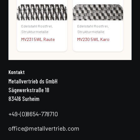
Edelstahl Rostfrei
,
Edelstahl Rostfrei
,
Edel
Strukturmetalle
Strukturmetalle
Str
MV231 5WL Raute
MV230 5WL Karo
MV2
Kontakt
Metallvertrieb ds GmbH
Sägewerkstraße 18
83416 Surheim
+49-(0)8654-778710
office@metallvertrieb.com