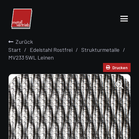
Zurück
Start
/
Edelstahl Rostfrei
/
Strukturmetalle
/
MV233 5WL Leinen
Drucken