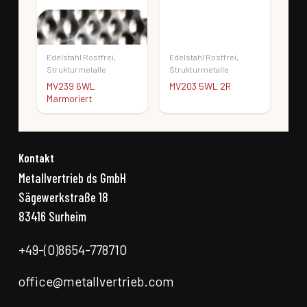
Edelstahl Rostfrei
,
Edelstahl Rostfrei
,
Edel
Strukturmetalle
Strukturmetalle
Str
MV239 6WL
MV203 5WL 2R
MV
Marmoriert
Geb
Kontakt
Metallvertrieb ds GmbH
Sägewerkstraße 18
83416 Surheim
+49-(0)8654-778710
office@metallvertrieb.com