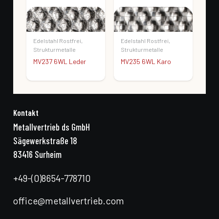
Edelstahl Rostfrei
,
Edelstahl Rostfrei
,
Edel
Strukturmetalle
Strukturmetalle
Str
n
MV237 6WL Leder
MV235 6WL Karo
MV
Geb
Kontakt
Metallvertrieb ds GmbH
Sägewerkstraße 18
83416 Surheim
+49-(0)8654-778710
office@metallvertrieb.com