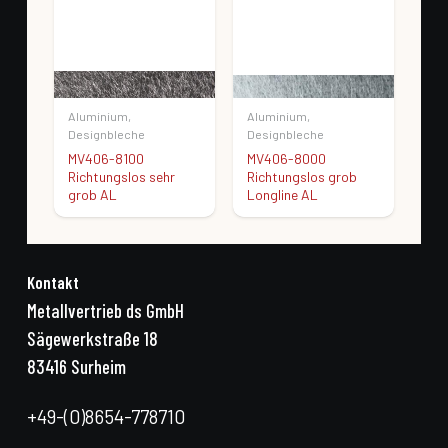
Aluminium
,
Aluminium
,
Alu
Designbleche
Designbleche
Des
MV406-8100
MV406-8000
MV
Richtungslos sehr
Richtungslos grob
Ric
grob AL
Longline AL
Kontakt
Metallvertrieb ds GmbH
Sägewerkstraße 18
83416 Surheim
+49-(0)8654-778710