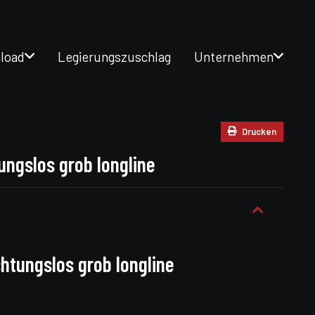
load
Legierungszuschlag
Unternehmen
Drucken
ngslos grob longline
tungslos grob longline