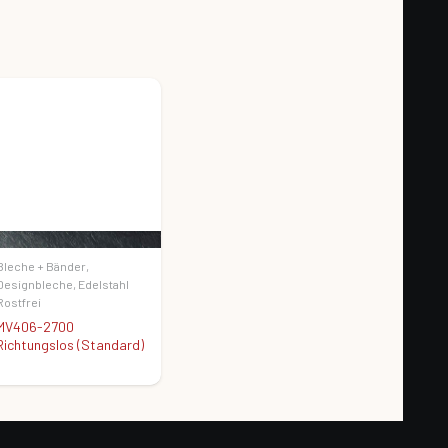
Bleche + Bänder
,
Designbleche
,
Edelstahl
Rostfrei
MV406-2700
Richtungslos (Standard)