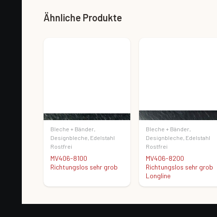
Ähnliche Produkte
Bleche + Bänder
,
Bleche + Bänder
,
Designbleche
,
Edelstahl
Designbleche
,
Edelstahl
Rostfrei
Rostfrei
MV406-8100
MV406-8200
Richtungslos sehr grob
Richtungslos sehr grob
Longline