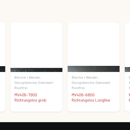
Bleche + Bänder
,
Bleche + Bänder
,
Designbleche
,
Edelstahl
Designbleche
,
Edelstahl
Rostfrei
Rostfrei
MV406-7900
MV406-6800
Richtungslos grob
Richtungslos Longline