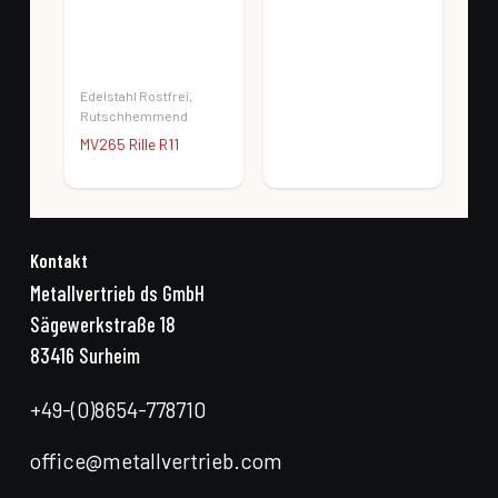
Edelstahl Rostfrei
,
Edel
Rutschhemmend
Rut
MV265 Rille R11
MV4
Kontakt
Metallvertrieb ds GmbH
Sägewerkstraße 18
83416 Surheim
+49-(0)8654-778710
office@metallvertrieb.com